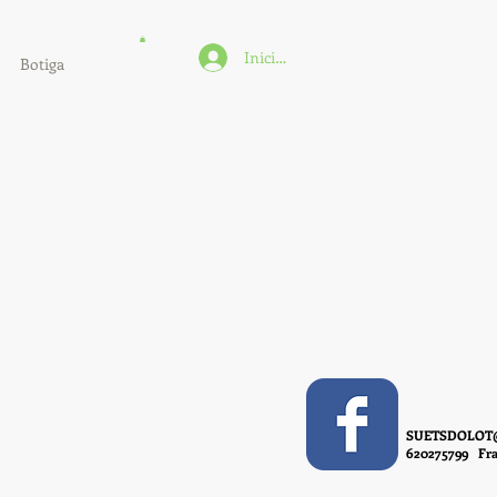
Iniciar sesión
Botiga
SUETSDOLOT
620275799 Fra