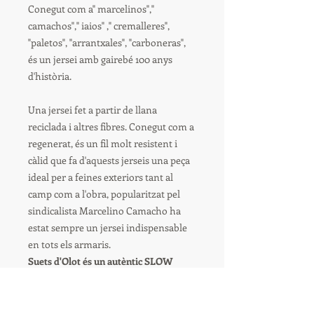
Conegut com a" marcelinos","
camachos"," iaios" ," cremalleres",
"paletos", "arrantxales", "carboneras",
és un jersei amb gairebé 100 anys
d'història.
Una jersei fet a partir de llana
reciclada i altres fibres. Conegut com a
regenerat, és un fil molt resistent i
càlid que fa d'aquests jerseis una peça
ideal per a feines exteriors tant al
camp com a l'obra, popularitzat pel
sindicalista Marcelino Camacho ha
estat sempre un jersei indispensable
en tots els armaris.
Suets d'Olot és un autèntic SLOW
WEAR, una peça de roba 100% feta a
Olot.